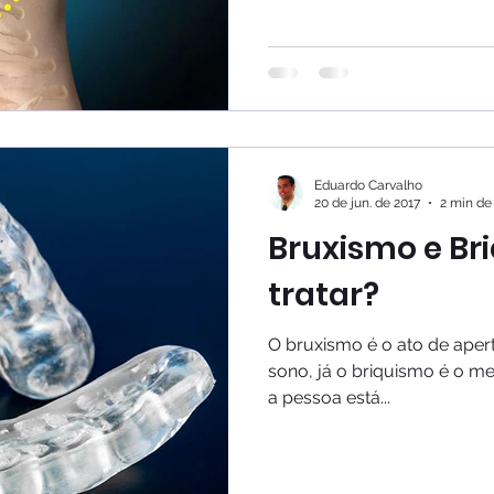
Eduardo Carvalho
20 de jun. de 2017
2 min de 
Bruxismo e Br
tratar?
O bruxismo é o ato de aper
sono, já o briquismo é o m
a pessoa está...