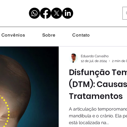
Convênios
Sobre
Contato
Eduardo Carvalho
12 de jul. de 2024
2 min de 
Disfunção Te
(DTM): Causas
Tratamentos
A articulação temporomandi
mandíbula e o crânio. Ela 
está localizada na...