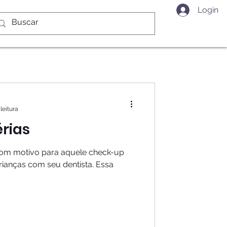
Login
leitura
érias
 bom motivo para aquele check-up
rianças com seu dentista. Essa