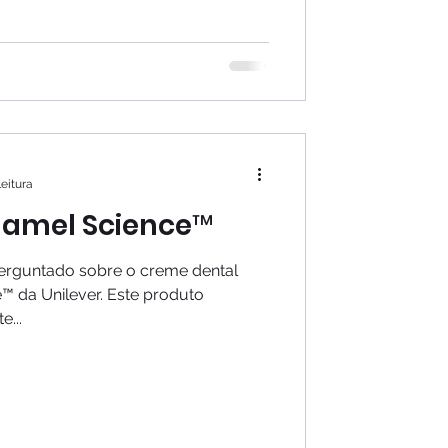
leitura
namel Science™
erguntado sobre o creme dental
 da Unilever. Este produto
...