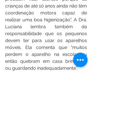
crianças de até 10 anos ainda não têm 
coordenação motora capaz de 
realizar uma boa higienização”. A Dra. 
Luciana lembra também da 
responsabilidade que os pequenos 
devem ter para usar os aparelhos 
móveis. Ela comenta que “muitos 
perdem o aparelho na escola, ou 
então quebram em casa brincando 
ou guardando inadequadamente”.
Fonte: http://www.douradosnews.co
m.br/
#aparelho
#tempo
#interceptativa
#corretiva
#infancia
Postagens