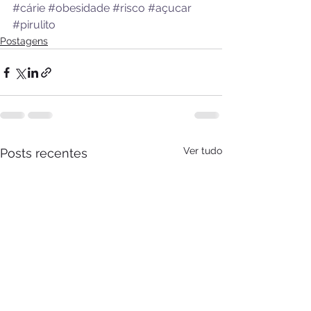
#cárie
#obesidade
#risco
#açucar
#pirulito
Postagens
Ver tudo
Posts recentes